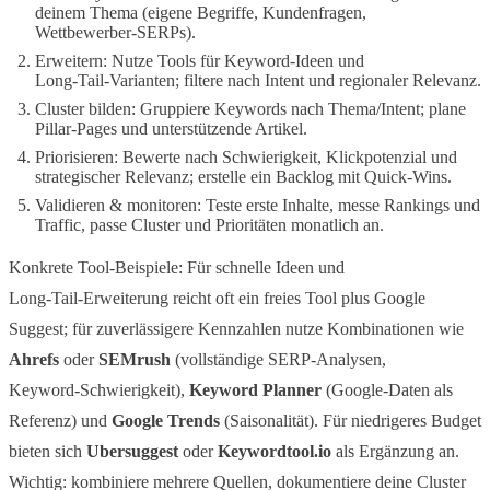
deinem Thema (eigene Begriffe, Kundenfragen,
Wettbewerber‑SERPs).
Erweitern: Nutze Tools für Keyword‑Ideen und
Long‑Tail‑Varianten; filtere nach Intent und regionaler Relevanz.
Cluster bilden: Gruppiere Keywords nach Thema/Intent; plane
Pillar‑Pages und unterstützende Artikel.
Priorisieren: Bewerte nach Schwierigkeit, Klickpotenzial und
strategischer Relevanz; erstelle ein Backlog mit Quick‑Wins.
Validieren & monitoren: Teste erste Inhalte, messe Rankings und
Traffic, passe Cluster und Prioritäten monatlich an.
Konkrete Tool‑Beispiele: Für schnelle Ideen und
Long‑Tail‑Erweiterung reicht oft ein freies Tool plus Google
Suggest; für zuverlässigere Kennzahlen nutze Kombinationen wie
Ahrefs
oder
SEMrush
(vollständige SERP‑Analysen,
Keyword‑Schwierigkeit),
Keyword Planner
(Google‑Daten als
Referenz) und
Google Trends
(Saisonalität). Für niedrigeres Budget
bieten sich
Ubersuggest
oder
Keywordtool.io
als Ergänzung an.
Wichtig: kombiniere mehrere Quellen, dokumentiere deine Cluster