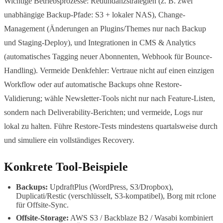
Wichtige Betriebsprozesse: Redundanzstrategien (z. B. zwei
unabhängige Backup-Pfade: S3 + lokaler NAS), Change-
Management (Änderungen an Plugins/Themes nur nach Backup
und Staging-Deploy), und Integrationen in CMS & Analytics
(automatisches Tagging neuer Abonnenten, Webhook für Bounce-
Handling). Vermeide Denkfehler: Vertraue nicht auf einen einzigen
Workflow oder auf automatische Backups ohne Restore-
Validierung; wähle Newsletter-Tools nicht nur nach Feature-Listen,
sondern nach Deliverability-Berichten; und vermeide, Logs nur
lokal zu halten. Führe Restore-Tests mindestens quartalsweise durch
und simuliere ein vollständiges Recovery.
Konkrete Tool-Beispiele
Backups:
UpdraftPlus (WordPress, S3/Dropbox),
Duplicati/Restic (verschlüsselt, S3-kompatibel), Borg mit rclone
für Offsite-Sync.
Offsite-Storage:
AWS S3 / Backblaze B2 / Wasabi kombiniert