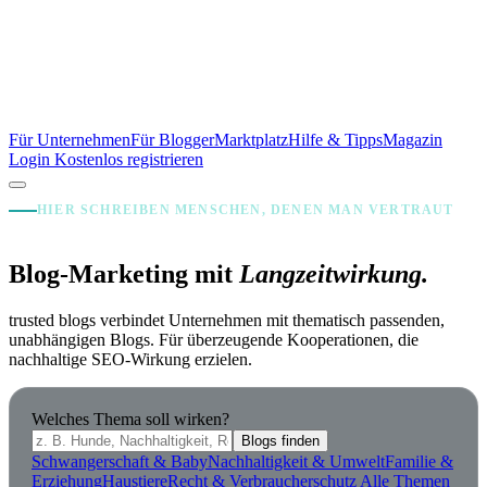
Für Unternehmen
Für Blogger
Marktplatz
Hilfe & Tipps
Magazin
Login
Kostenlos registrieren
HIER SCHREIBEN MENSCHEN, DENEN MAN VERTRAUT
Blog-Marketing mit
Langzeitwirkung.
trusted blogs verbindet Unternehmen mit thematisch passenden,
unabhängigen Blogs. Für überzeugende Kooperationen, die
nachhaltige SEO-Wirkung erzielen.
Welches Thema soll wirken?
Blogs finden
Schwangerschaft & Baby
Nachhaltigkeit & Umwelt
Familie &
Erziehung
Haustiere
Recht & Verbraucherschutz
Alle Themen