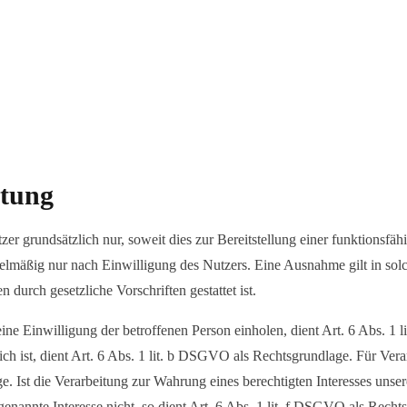
itung
grundsätzlich nur, soweit dies zur Bereitstellung einer funktionsfähig
äßig nur nach Einwilligung des Nutzers. Eine Ausnahme gilt in solch
 durch gesetzliche Vorschriften gestattet ist.
ne Einwilligung der betroffenen Person einholen, dient Art. 6 Abs. 1 
ch ist, dient Art. 6 Abs. 1 lit. b DSGVO als Rechtsgrundlage. Für Verar
ge. Ist die Verarbeitung zur Wahrung eines berechtigten Interesses uns
enannte Interesse nicht, so dient Art. 6 Abs. 1 lit. f DSGVO als Recht