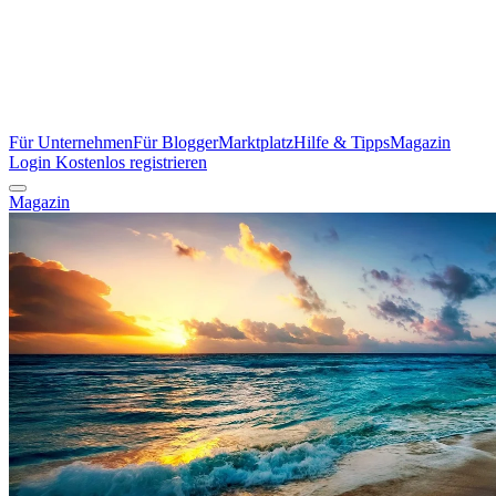
Für Unternehmen
Für Blogger
Marktplatz
Hilfe & Tipps
Magazin
Login
Kostenlos registrieren
Magazin