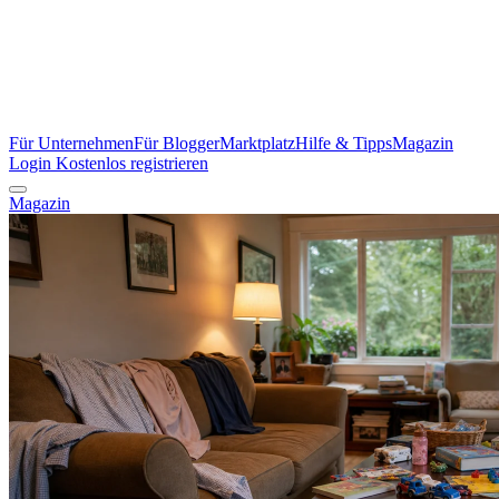
Für Unternehmen
Für Blogger
Marktplatz
Hilfe & Tipps
Magazin
Login
Kostenlos registrieren
Magazin