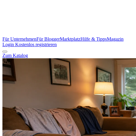
Für Unternehmen
Für Blogger
Marktplatz
Hilfe & Tipps
Magazin
Login
Kostenlos registrieren
Zum Katalog