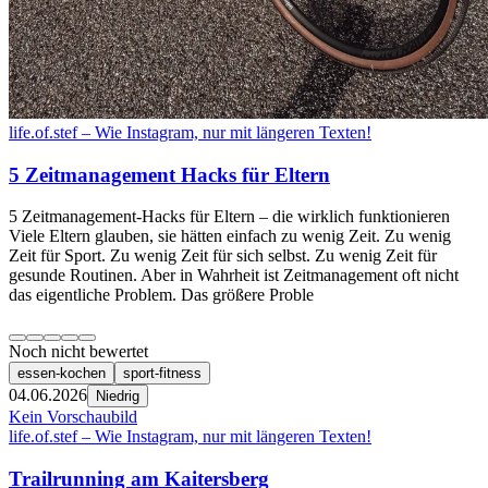
life.of.stef – Wie Instagram, nur mit längeren Texten!
5 Zeitmanagement Hacks für Eltern
5 Zeitmanagement-Hacks für Eltern – die wirklich funktionieren
Viele Eltern glauben, sie hätten einfach zu wenig Zeit. Zu wenig
Zeit für Sport. Zu wenig Zeit für sich selbst. Zu wenig Zeit für
gesunde Routinen. Aber in Wahrheit ist Zeitmanagement oft nicht
das eigentliche Problem. Das größere Proble
Noch nicht bewertet
essen-kochen
sport-fitness
04.06.2026
Niedrig
Kein Vorschaubild
life.of.stef – Wie Instagram, nur mit längeren Texten!
Trailrunning am Kaitersberg