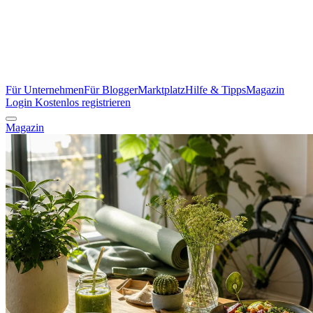
Für Unternehmen
Für Blogger
Marktplatz
Hilfe & Tipps
Magazin
Login
Kostenlos registrieren
Magazin