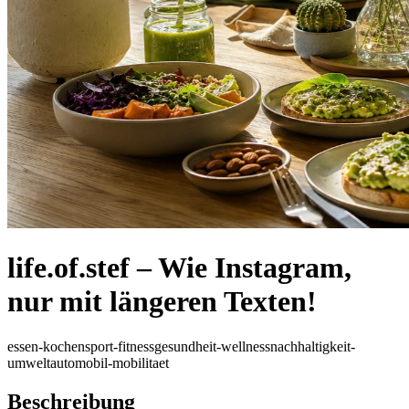
life.of.stef – Wie Instagram,
nur mit längeren Texten!
essen-kochen
sport-fitness
gesundheit-wellness
nachhaltigkeit-
umwelt
automobil-mobilitaet
Beschreibung