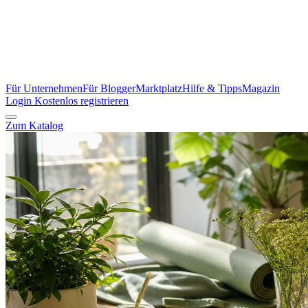
Für Unternehmen
Für Blogger
Marktplatz
Hilfe & Tipps
Magazin
Login
Kostenlos registrieren
Zum Katalog