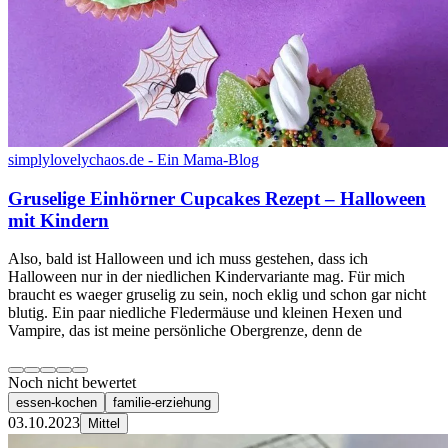
simplylovelychaos.de - Ein Mama-Blog
Gruselige Einhörner Cupcakes Rezept – Halloween
mit Kindern
Also, bald ist Halloween und ich muss gestehen, dass ich
Halloween nur in der niedlichen Kindervariante mag. Für mich
braucht es waeger gruselig zu sein, noch eklig und schon gar nicht
blutig. Ein paar niedliche Fledermäuse und kleinen Hexen und
Vampire, das ist meine persönliche Obergrenze, denn de
Noch nicht bewertet
essen-kochen
familie-erziehung
03.10.2023
Mittel