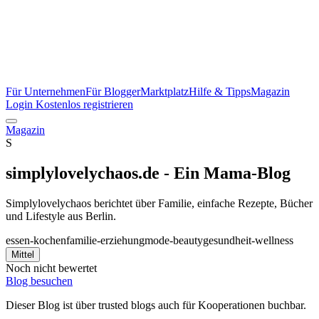
Für Unternehmen
Für Blogger
Marktplatz
Hilfe & Tipps
Magazin
Login
Kostenlos registrieren
Magazin
S
simplylovelychaos.de - Ein Mama-Blog
Simplylovelychaos berichtet über Familie, einfache Rezepte, Bücher
und Lifestyle aus Berlin.
essen-kochen
familie-erziehung
mode-beauty
gesundheit-wellness
Mittel
Noch nicht bewertet
Blog besuchen
Dieser Blog ist über trusted blogs auch für Kooperationen buchbar.