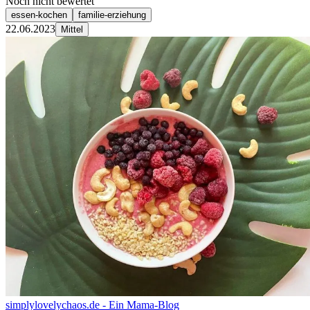
Noch nicht bewertet
essen-kochen
familie-erziehung
22.06.2023
Mittel
simplylovelychaos.de - Ein Mama-Blog