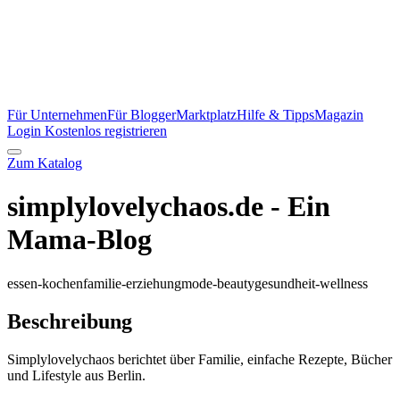
Für Unternehmen
Für Blogger
Marktplatz
Hilfe & Tipps
Magazin
Login
Kostenlos registrieren
Zum Katalog
simplylovelychaos.de - Ein
Mama-Blog
essen-kochen
familie-erziehung
mode-beauty
gesundheit-wellness
Beschreibung
Simplylovelychaos berichtet über Familie, einfache Rezepte, Bücher
und Lifestyle aus Berlin.