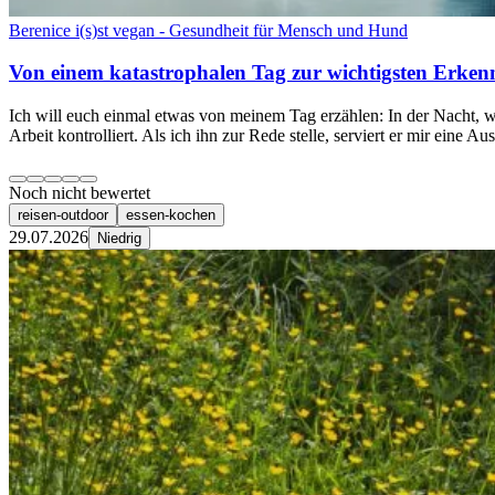
Berenice i(s)st vegan - Gesundheit für Mensch und Hund
Von einem katastrophalen Tag zur wichtigsten Erkenn
Ich will euch einmal etwas von meinem Tag erzählen: In der Nacht, wä
Arbeit kontrolliert. Als ich ihn zur Rede stelle, serviert er mir eine Au
Noch nicht bewertet
reisen-outdoor
essen-kochen
29.07.2026
Niedrig