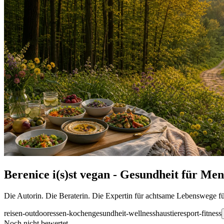
Berenice i(s)st vegan - Gesundheit für M
Die Autorin. Die Beraterin. Die Expertin für achtsame Lebenswege
reisen-outdoor
essen-kochen
gesundheit-wellness
haustiere
sport-fitness
Noch nicht bewertet