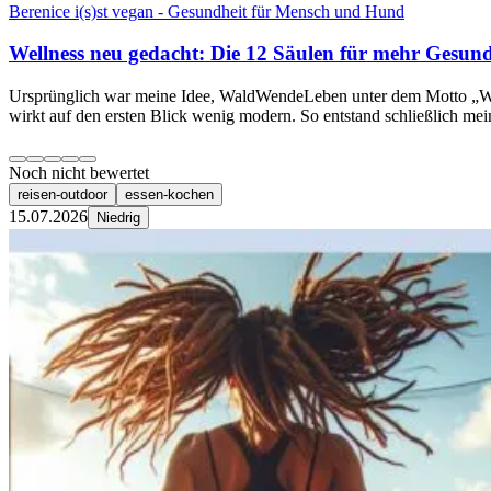
Berenice i(s)st vegan - Gesundheit für Mensch und Hund
Wellness neu gedacht: Die 12 Säulen für mehr Gesun
Ursprünglich war meine Idee, WaldWendeLeben unter dem Motto „Well
wirkt auf den ersten Blick wenig modern. So entstand schließlich mei
Noch nicht bewertet
reisen-outdoor
essen-kochen
15.07.2026
Niedrig