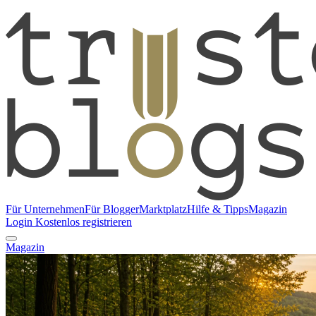
Für Unternehmen
Für Blogger
Marktplatz
Hilfe & Tipps
Magazin
Login
Kostenlos registrieren
Magazin