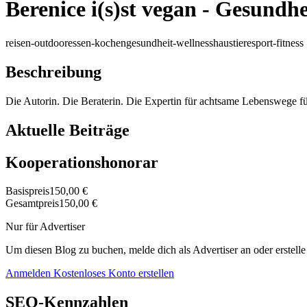
Berenice i(s)st vegan - Gesund
reisen-outdoor
essen-kochen
gesundheit-wellness
haustiere
sport-fitness
Beschreibung
Die Autorin. Die Beraterin. Die Expertin für achtsame Lebenswege
Aktuelle Beiträge
Kooperationshonorar
Basispreis
150,00 €
Gesamtpreis
150,00 €
Nur für Advertiser
Um diesen Blog zu buchen, melde dich als Advertiser an oder erstelle
Anmelden
Kostenloses Konto erstellen
SEO-Kennzahlen