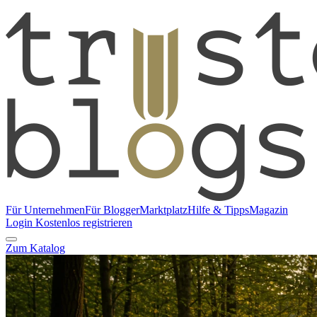
Für Unternehmen
Für Blogger
Marktplatz
Hilfe & Tipps
Magazin
Login
Kostenlos registrieren
Zum Katalog