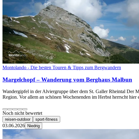
Montolando - Die besten Touren & Tipps zum Bergwandern
Margelchopf – Wanderung vom Berghaus Malbun
Wandergipfel in der Alviergruppe über dem St. Galler Rheintal Der M
Region. Vor allem an schönen Wochenenden im Herbst herrscht hier ei
Noch nicht bewertet
reisen-outdoor
sport-fitness
03.06.2026
Niedrig