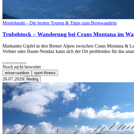
Montolando - Die besten Touren & Tipps zum Bergwandern
Trubelstock – Wanderung bei Crans Montana im Wal
Markanter Gipfel in den Berner Alpen zwischen Crans Montana & Leu
Verbier oder Haute-Nendaz kann sich der Ort problemlos für das unatt
Noch nicht bewertet
reisen-outdoor
sport-fitness
26.07.2026
Niedrig