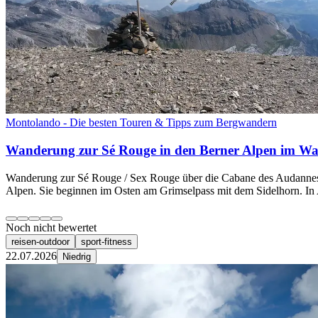
Montolando - Die besten Touren & Tipps zum Bergwandern
Wanderung zur Sé Rouge in den Berner Alpen im Wal
Wanderung zur Sé Rouge / Sex Rouge über die Cabane des Audannes i
Alpen. Sie beginnen im Osten am Grimselpass mit dem Sidelhorn. In 
Noch nicht bewertet
reisen-outdoor
sport-fitness
22.07.2026
Niedrig