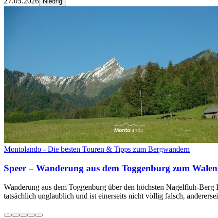
27.05.2026
Niedrig
Montolando - Die besten Touren & Tipps zum Bergwandern
Speer – Wanderung aus dem Toggenburg zum Walen
Wanderung aus dem Toggenburg über den höchsten Nagelfluh-Berg Eur
tatsächlich unglaublich und ist einerseits nicht völlig falsch, andererse