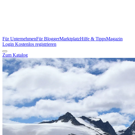
Für Unternehmen
Für Blogger
Marktplatz
Hilfe & Tipps
Magazin
Login
Kostenlos registrieren
Zum Katalog