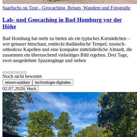
Saarfuchs on Tour - Geocaching, Reisen, Wandern und Fotografie
Lab- und Geocaching in Bad Homburg vor der
Höhe
Bad Homburg hat mehr zu bieten als ein typisches Kurstädtchen –
wer genauer hinschaut, entdeckt thailändische Tempel, russisch-
orthodoxe Kapellen und eine kompakte mittelalterliche Altstadt, die
zusammen ein überraschend vielseitiges Bild ergeben. Drei Tage,
zwei ausgedehnte Spaziergänge und sieben
Noch nicht bewertet
reisen-outdoor
technologie-digitales
02.07.2026
Hoch