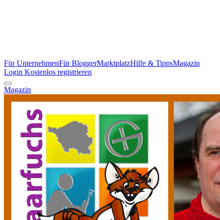
Für Unternehmen
Für Blogger
Marktplatz
Hilfe & Tipps
Magazin
Login
Kostenlos registrieren
Magazin