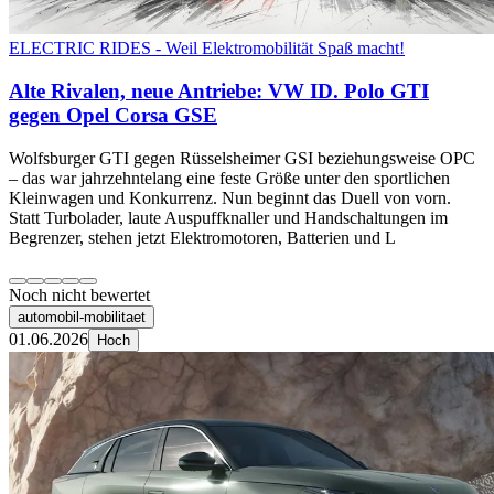
ELECTRIC RIDES - Weil Elektromobilität Spaß macht!
Alte Rivalen, neue Antriebe: VW ID. Polo GTI
gegen Opel Corsa GSE
Wolfsburger GTI gegen Rüsselsheimer GSI beziehungsweise OPC
– das war jahrzehntelang eine feste Größe unter den sportlichen
Kleinwagen und Konkurrenz. Nun beginnt das Duell von vorn.
Statt Turbolader, laute Auspuffknaller und Handschaltungen im
Begrenzer, stehen jetzt Elektromotoren, Batterien und L
Noch nicht bewertet
automobil-mobilitaet
01.06.2026
Hoch