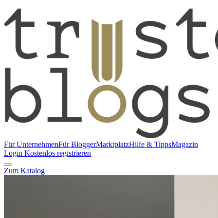
Für Unternehmen
Für Blogger
Marktplatz
Hilfe & Tipps
Magazin
Login
Kostenlos registrieren
Zum Katalog