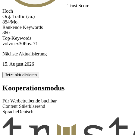
Trust Score
Hoch
Org. Traffic (ca.)
854/Mo.
Rankende Keywords
860
Top-Keywords
volvo ex30
Pos. 71
Nächste Aktualisierung
15. August 2026
Jetzt aktualisieren
Kooperationsmodus
Für Werbetreibende buchbar
Content-Stil
erklaerend
Sprache
Deutsch