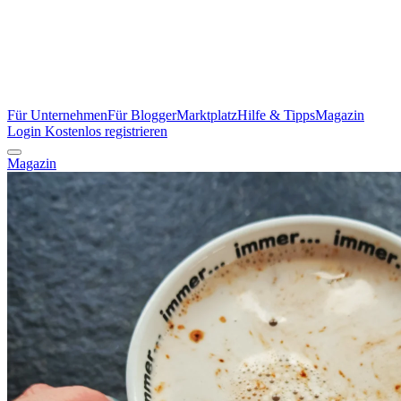
Für Unternehmen
Für Blogger
Marktplatz
Hilfe & Tipps
Magazin
Login
Kostenlos registrieren
Magazin