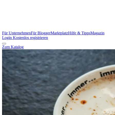
Für Unternehmen
Für Blogger
Marktplatz
Hilfe & Tipps
Magazin
Login
Kostenlos registrieren
Zum Katalog