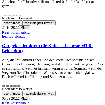
Angebote für Fahrradverleih und Unterkünfte für Radfahrer aus
ganz
Noch nicht bewertet
sport-fitness
nachhaltigkeit-umwelt
25.10.2022
Mittel
Kein Vorschaubild
freeride-blog.de
Gut gekleidet durch die Kälte – Die beste MTB-
Bekleidung
Alle, die ihr Fahrrad lieben und den Vorteil des Mountainbikes
kennen, möchten möglichst lange mit ihrem Rad unterwegs sein. Sei
es im Frühling, wenn es langsam warm wird, im Sommer, wenn der
Weg zum See führt oder im Winter, wenn es noch nicht glatt wird.
Doch während im Frühling und Sommer nahezu
Noch nicht bewertet
sport-fitness
nachhaltigkeit-umwelt
06.09.2022
Mittel
Kein Vorschaubild