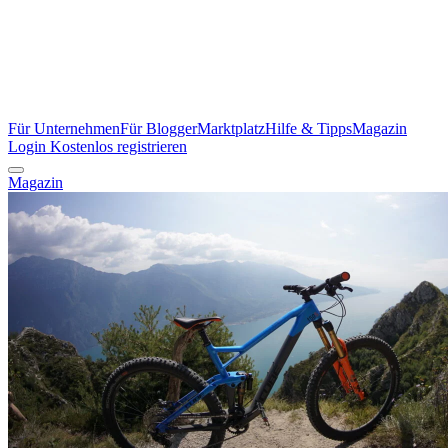
Für Unternehmen
Für Blogger
Marktplatz
Hilfe & Tipps
Magazin
Login
Kostenlos registrieren
Magazin