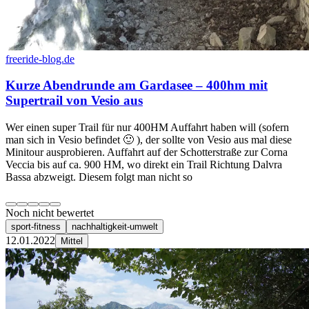
freeride-blog.de
Kurze Abendrunde am Gardasee – 400hm mit
Supertrail von Vesio aus
Wer einen super Trail für nur 400HM Auffahrt haben will (sofern
man sich in Vesio befindet 🙂 ), der sollte von Vesio aus mal diese
Minitour ausprobieren. Auffahrt auf der Schotterstraße zur Corna
Veccia bis auf ca. 900 HM, wo direkt ein Trail Richtung Dalvra
Bassa abzweigt. Diesem folgt man nicht so
Noch nicht bewertet
sport-fitness
nachhaltigkeit-umwelt
12.01.2022
Mittel