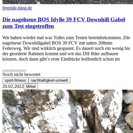
freeride-blog.de
Die nagelneue BOS Idylle 39 FCV Downhill Gabel
zum Test eingetroffen
Wir haben wieder mal was Tolles zum Testen hereinbekommen. Die
nagelneue Downhillgabel BOS 39 FCV mit satten 208mm
Federweg. Wir sind wirklich gespannt. Es dauert noch ein wenig bis
der georderte Rahmen kommt und wir das DH Bike aufbauen
können, doch dann gibt´s erste Eindrücke hoffentlich schon im
Noch nicht bewertet
sport-fitness
nachhaltigkeit-umwelt
20.02.2022
Mittel