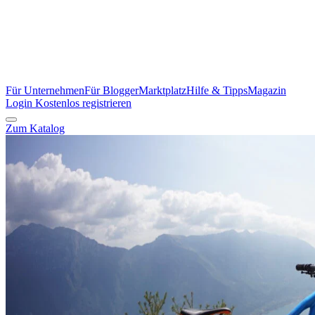
Für Unternehmen
Für Blogger
Marktplatz
Hilfe & Tipps
Magazin
Login
Kostenlos registrieren
Zum Katalog