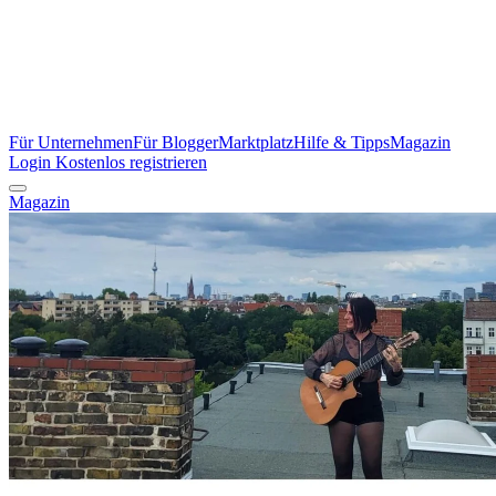
Für Unternehmen
Für Blogger
Marktplatz
Hilfe & Tipps
Magazin
Login
Kostenlos registrieren
Magazin