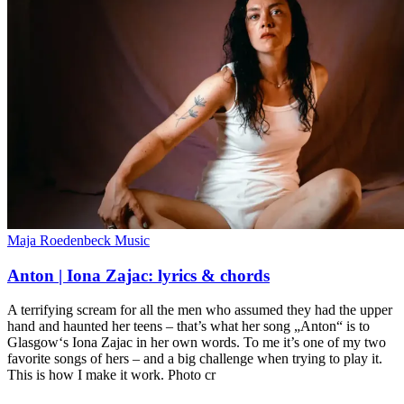
Maja Roedenbeck Music
Anton | Iona Zajac: lyrics & chords
A terrifying scream for all the men who assumed they had the upper
hand and haunted her teens – that’s what her song „Anton“ is to
Glasgow‘s Iona Zajac in her own words. To me it’s one of my two
favorite songs of hers – and a big challenge when trying to play it.
This is how I make it work. Photo cr