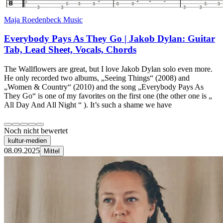
Maja Roedenbeck Music
Everybody Pays As They Go | Jakob Dylan: Guitar
Tab, Lead Sheet, Vocals, Chords
The Wallflowers are great, but I love Jakob Dylan solo even more.
He only recorded two albums, „Seeing Things“ (2008) and
„Women & Country“ (2010) and the song „Everybody Pays As
They Go“ is one of my favorites on the first one (the other one is „
All Day And All Night “ ). It’s such a shame we have
Noch nicht bewertet
kultur-medien
08.09.2025
Mittel