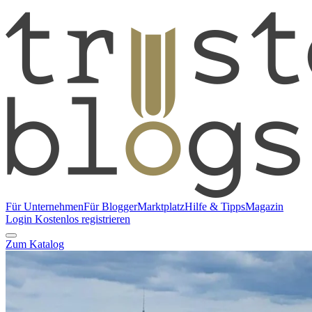
Für Unternehmen
Für Blogger
Marktplatz
Hilfe & Tipps
Magazin
Login
Kostenlos registrieren
Zum Katalog