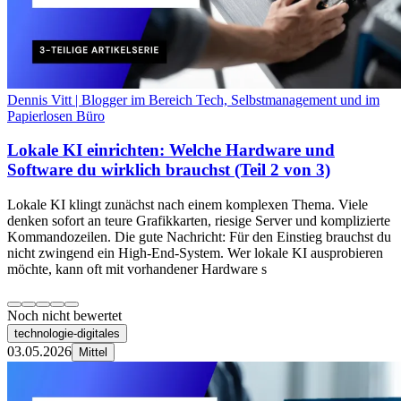
Dennis Vitt | Blogger im Bereich Tech, Selbstmanagement und im
Papierlosen Büro
Lokale KI einrichten: Welche Hardware und
Software du wirklich brauchst (Teil 2 von 3)
Lokale KI klingt zunächst nach einem komplexen Thema. Viele
denken sofort an teure Grafikkarten, riesige Server und komplizierte
Kommandozeilen. Die gute Nachricht: Für den Einstieg brauchst du
nicht zwingend ein High-End-System. Wer lokale KI ausprobieren
möchte, kann oft mit vorhandener Hardware s
Noch nicht bewertet
technologie-digitales
03.05.2026
Mittel