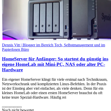
Dennis Vitt | Blogger im Bereich Tech, Selbstmanagement und im
Papierlosen Büro
HomeServer für Anfänger: So startest du günstig ins
eigene HomeLab mit Mini-PC, NAS oder alter PC-
Hardware
Ein eigener HomeServer klingt für viele erstmal nach Technikraum,
Netzwerkschrank und komplizierten Linux-Befehlen. In der Praxis
ist der Einstieg aber viel einfacher, als viele denken. Denn für ein
kleines HomeLab oder einen ersten HomeServer brauchst du oft
keine teure Spezial-Hardware. Häufig rei
Noch nicht bewertet