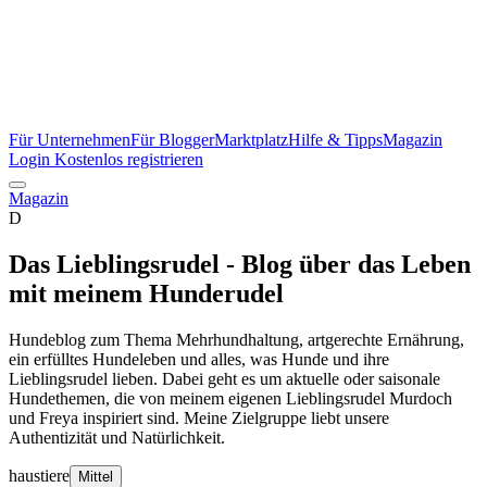
Für Unternehmen
Für Blogger
Marktplatz
Hilfe & Tipps
Magazin
Login
Kostenlos registrieren
Magazin
D
Das Lieblingsrudel - Blog über das Leben
mit meinem Hunderudel
Hundeblog zum Thema Mehrhundhaltung, artgerechte Ernährung,
ein erfülltes Hundeleben und alles, was Hunde und ihre
Lieblingsrudel lieben. Dabei geht es um aktuelle oder saisonale
Hundethemen, die von meinem eigenen Lieblingsrudel Murdoch
und Freya inspiriert sind. Meine Zielgruppe liebt unsere
Authentizität und Natürlichkeit.
haustiere
Mittel