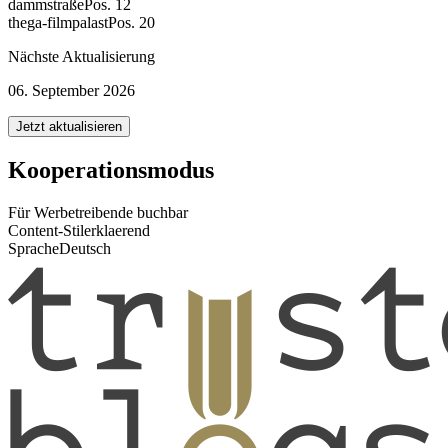
dammstraße
Pos. 12
thega-filmpalast
Pos. 20
Nächste Aktualisierung
06. September 2026
Jetzt aktualisieren
Kooperationsmodus
Für Werbetreibende buchbar
Content-Stil
erklaerend
Sprache
Deutsch