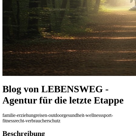
Blog von LEBENSWEG -
Agentur für die letzte Etappe
familie-erziehung
reisen-outdoor
gesundheit-wellness
sport-
fitness
recht-verbraucherschutz
Beschreibung