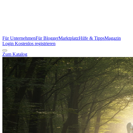
Für Unternehmen
Für Blogger
Marktplatz
Hilfe & Tipps
Magazin
Login
Kostenlos registrieren
Zum Katalog