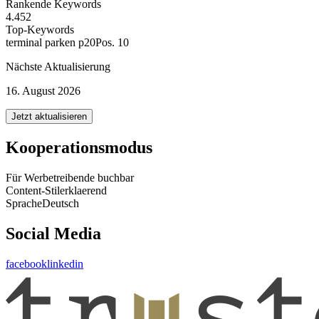
Rankende Keywords
4.452
Top-Keywords
terminal parken p20
Pos. 10
Nächste Aktualisierung
16. August 2026
Jetzt aktualisieren
Kooperationsmodus
Für Werbetreibende buchbar
Content-Stil
erklaerend
Sprache
Deutsch
Social Media
facebook
linkedin