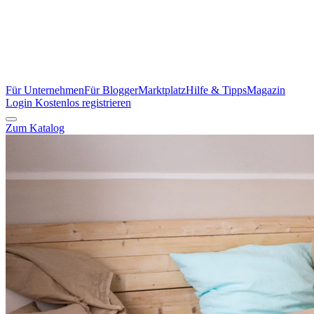
Für Unternehmen
Für Blogger
Marktplatz
Hilfe & Tipps
Magazin
Login
Kostenlos registrieren
Zum Katalog