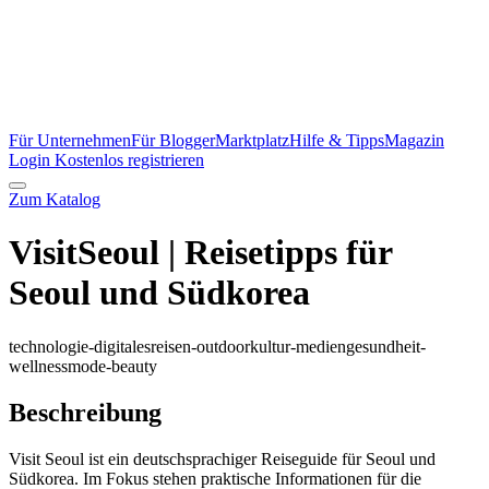
Für Unternehmen
Für Blogger
Marktplatz
Hilfe & Tipps
Magazin
Login
Kostenlos registrieren
Zum Katalog
VisitSeoul | Reisetipps für
Seoul und Südkorea
technologie-digitales
reisen-outdoor
kultur-medien
gesundheit-
wellness
mode-beauty
Beschreibung
Visit Seoul ist ein deutschsprachiger Reiseguide für Seoul und
Südkorea. Im Fokus stehen praktische Informationen für die