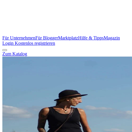
Für Unternehmen
Für Blogger
Marktplatz
Hilfe & Tipps
Magazin
Login
Kostenlos registrieren
Zum Katalog