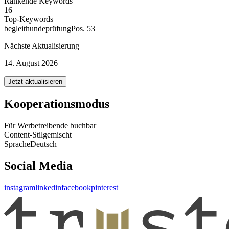
Rankende Keywords
16
Top-Keywords
begleithundeprüfung
Pos. 53
Nächste Aktualisierung
14. August 2026
Jetzt aktualisieren
Kooperationsmodus
Für Werbetreibende buchbar
Content-Stil
gemischt
Sprache
Deutsch
Social Media
instagram
linkedin
facebook
pinterest