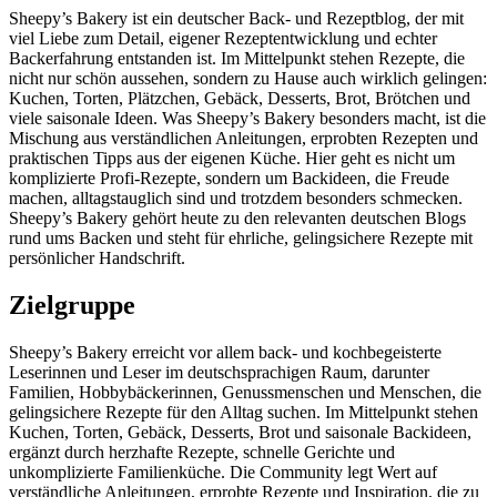
Sheepy’s Bakery ist ein deutscher Back- und Rezeptblog, der mit
viel Liebe zum Detail, eigener Rezeptentwicklung und echter
Backerfahrung entstanden ist. Im Mittelpunkt stehen Rezepte, die
nicht nur schön aussehen, sondern zu Hause auch wirklich gelingen:
Kuchen, Torten, Plätzchen, Gebäck, Desserts, Brot, Brötchen und
viele saisonale Ideen. Was Sheepy’s Bakery besonders macht, ist die
Mischung aus verständlichen Anleitungen, erprobten Rezepten und
praktischen Tipps aus der eigenen Küche. Hier geht es nicht um
komplizierte Profi-Rezepte, sondern um Backideen, die Freude
machen, alltagstauglich sind und trotzdem besonders schmecken.
Sheepy’s Bakery gehört heute zu den relevanten deutschen Blogs
rund ums Backen und steht für ehrliche, gelingsichere Rezepte mit
persönlicher Handschrift.
Zielgruppe
Sheepy’s Bakery erreicht vor allem back- und kochbegeisterte
Leserinnen und Leser im deutschsprachigen Raum, darunter
Familien, Hobbybäckerinnen, Genussmenschen und Menschen, die
gelingsichere Rezepte für den Alltag suchen. Im Mittelpunkt stehen
Kuchen, Torten, Gebäck, Desserts, Brot und saisonale Backideen,
ergänzt durch herzhafte Rezepte, schnelle Gerichte und
unkomplizierte Familienküche. Die Community legt Wert auf
verständliche Anleitungen, erprobte Rezepte und Inspiration, die zu