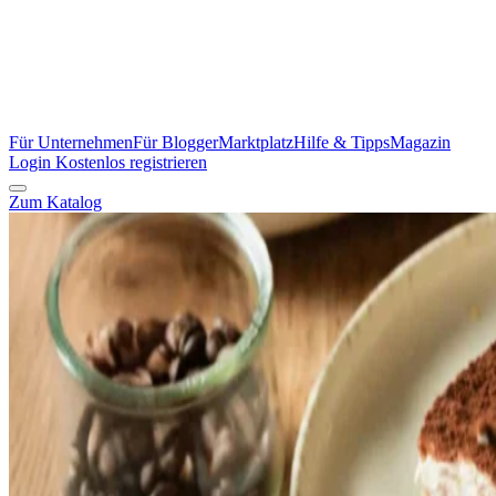
Für Unternehmen
Für Blogger
Marktplatz
Hilfe & Tipps
Magazin
Login
Kostenlos registrieren
Zum Katalog