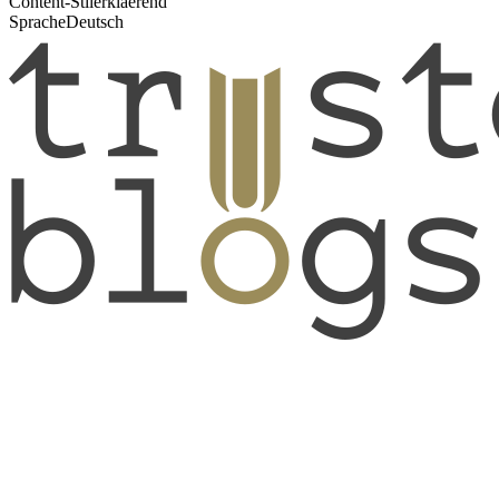
Content-Stil
erklaerend
Sprache
Deutsch