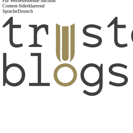
Für Werbetreibende buchbar
Content-Stil
erklaerend
Sprache
Deutsch