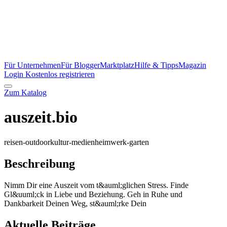
Für Unternehmen
Für Blogger
Marktplatz
Hilfe & Tipps
Magazin
Login
Kostenlos registrieren
Zum Katalog
auszeit.bio
reisen-outdoor
kultur-medien
heimwerk-garten
Beschreibung
Nimm Dir eine Auszeit vom t&auml;glichen Stress. Finde
Gl&uuml;ck in Liebe und Beziehung. Geh in Ruhe und
Dankbarkeit Deinen Weg, st&auml;rke Dein
Aktuelle Beiträge