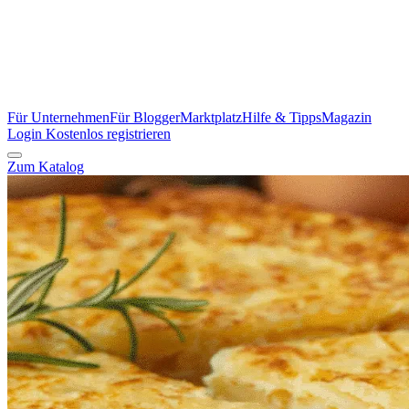
Für Unternehmen
Für Blogger
Marktplatz
Hilfe & Tipps
Magazin
Login
Kostenlos registrieren
Zum Katalog