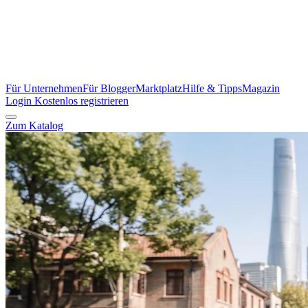
Für Unternehmen
Für Blogger
Marktplatz
Hilfe & Tipps
Magazin
Login
Kostenlos registrieren
Zum Katalog