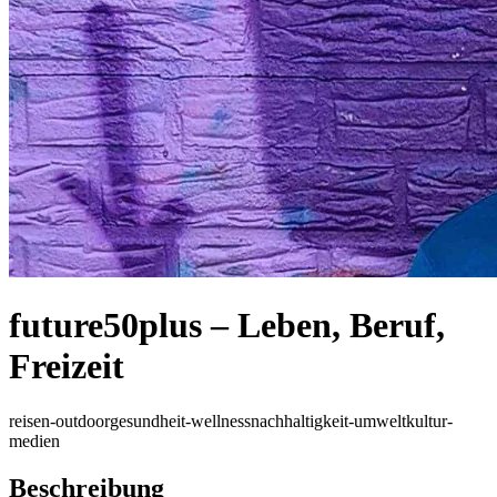
future50plus – Leben, Beruf,
Freizeit
reisen-outdoor
gesundheit-wellness
nachhaltigkeit-umwelt
kultur-
medien
Beschreibung