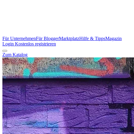
Für Unternehmen
Für Blogger
Marktplatz
Hilfe & Tipps
Magazin
Login
Kostenlos registrieren
Zum Katalog