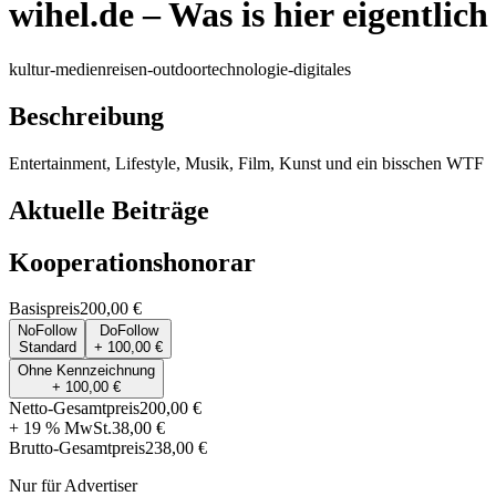
wihel.de – Was is hier eigentlich 
kultur-medien
reisen-outdoor
technologie-digitales
Beschreibung
Entertainment, Lifestyle, Musik, Film, Kunst und ein bisschen WTF
Aktuelle Beiträge
Kooperationshonorar
Basispreis
200,00 €
NoFollow
DoFollow
Standard
+ 100,00 €
Ohne Kennzeichnung
+ 100,00 €
Netto-Gesamtpreis
200,00 €
+ 19 % MwSt.
38,00 €
Brutto-Gesamtpreis
238,00 €
Nur für Advertiser