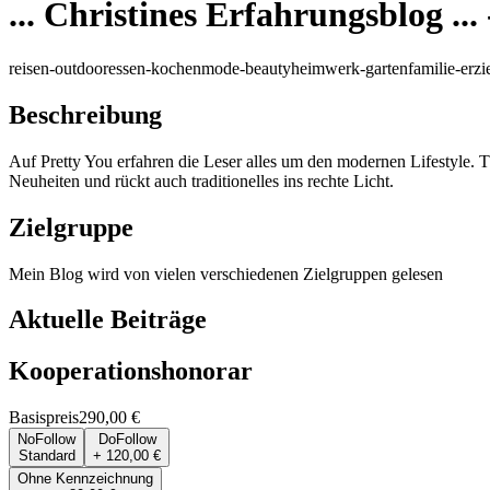
... Christines Erfahrungsblog ...
reisen-outdoor
essen-kochen
mode-beauty
heimwerk-garten
familie-erz
Beschreibung
Auf Pretty You erfahren die Leser alles um den modernen Lifestyle. T
Neuheiten und rückt auch traditionelles ins rechte Licht.
Zielgruppe
Mein Blog wird von vielen verschiedenen Zielgruppen gelesen
Aktuelle Beiträge
Kooperationshonorar
Basispreis
290,00 €
NoFollow
DoFollow
Standard
+ 120,00 €
Ohne Kennzeichnung