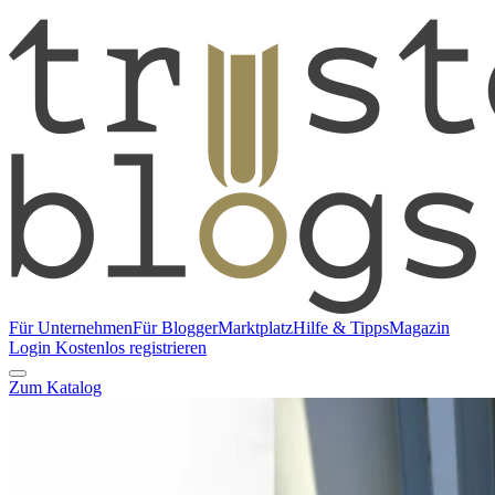
Für Unternehmen
Für Blogger
Marktplatz
Hilfe & Tipps
Magazin
Login
Kostenlos registrieren
Zum Katalog