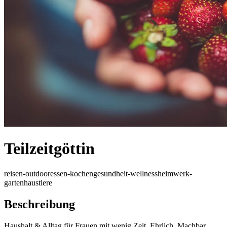
Teilzeitgöttin
reisen-outdoor
essen-kochen
gesundheit-wellness
heimwerk-
garten
haustiere
Beschreibung
Haushalt & Alltag für Frauen mit wenig Zeit. Ehrlich. Machbar.