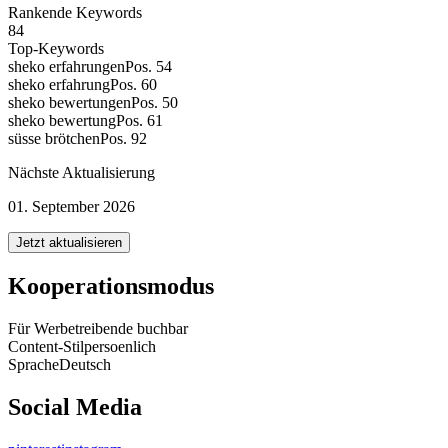
Rankende Keywords
84
Top-Keywords
sheko erfahrungen
Pos. 54
sheko erfahrung
Pos. 60
sheko bewertungen
Pos. 50
sheko bewertung
Pos. 61
süsse brötchen
Pos. 92
Nächste Aktualisierung
01. September 2026
Jetzt aktualisieren
Kooperationsmodus
Für Werbetreibende buchbar
Content-Stil
persoenlich
Sprache
Deutsch
Social Media