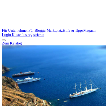
Für Unternehmen
Für Blogger
Marktplatz
Hilfe & Tipps
Magazin
Login
Kostenlos registrieren
Zum Katalog