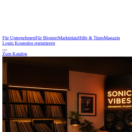
Für Unternehmen
Für Blogger
Marktplatz
Hilfe & Tipps
Magazin
Login
Kostenlos registrieren
Zum Katalog