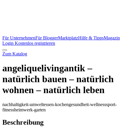
Für Unternehmen
Für Blogger
Marktplatz
Hilfe & Tipps
Magazin
Login
Kostenlos registrieren
Zum Katalog
angeliquelivingantik –
natürlich bauen – natürlich
wohnen – natürlich leben
nachhaltigkeit-umwelt
essen-kochen
gesundheit-wellness
sport-
fitness
heimwerk-garten
Beschreibung