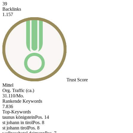
39
Backlinks
1.157
Trust Score
Mittel
Org. Traffic (ca.)
31.110/Mo.
Rankende Keywords
7.836
Top-Keywords
taunus königstein
Pos. 14
st johann in tirol
Pos. 8
st johann tirol
Pos. 8