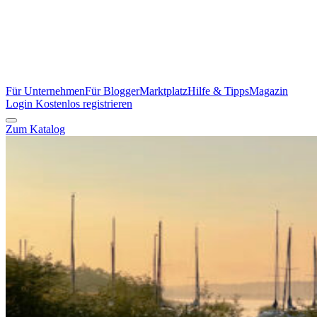
Für Unternehmen
Für Blogger
Marktplatz
Hilfe & Tipps
Magazin
Login
Kostenlos registrieren
Zum Katalog