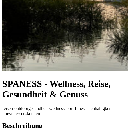
SPANESS - Wellness, Reise,
Gesundheit & Genuss
reisen-outdoor
gesundheit-wellness
sport-fitness
nachhaltigkeit-
umwelt
essen-kochen
Beschreibung