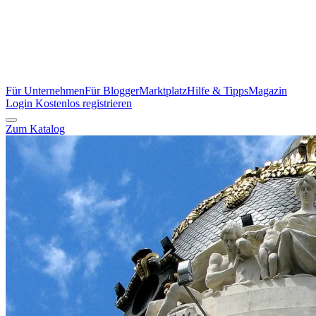
Für Unternehmen
Für Blogger
Marktplatz
Hilfe & Tipps
Magazin
Login
Kostenlos registrieren
Zum Katalog