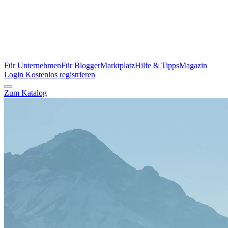
Für Unternehmen
Für Blogger
Marktplatz
Hilfe & Tipps
Magazin
Login
Kostenlos registrieren
Zum Katalog