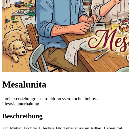
Mesalunita
familie-erziehung
reisen-outdoor
essen-kochen
hobby-
lifestyle
unterhaltung
Beschreibung
Ein Mutter-Tochter-Lifestyle-Blog über unseren Alltag, Leben mit