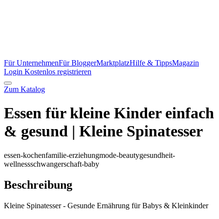
Für Unternehmen
Für Blogger
Marktplatz
Hilfe & Tipps
Magazin
Login
Kostenlos registrieren
Zum Katalog
Essen für kleine Kinder einfach
& gesund | Kleine Spinatesser
essen-kochen
familie-erziehung
mode-beauty
gesundheit-
wellness
schwangerschaft-baby
Beschreibung
Kleine Spinatesser - Gesunde Ernährung für Babys & Kleinkinder