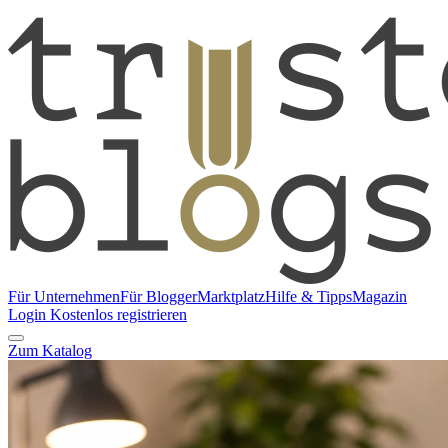
Für Unternehmen
Für Blogger
Marktplatz
Hilfe & Tipps
Magazin
Login
Kostenlos registrieren
Zum Katalog