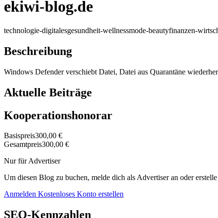
ekiwi-blog.de
technologie-digitales
gesundheit-wellness
mode-beauty
finanzen-wirtsc
Beschreibung
Windows Defender verschiebt Datei, Datei aus Quarantäne wiederher
Aktuelle Beiträge
Kooperationshonorar
Basispreis
300,00 €
Gesamtpreis
300,00 €
Nur für Advertiser
Um diesen Blog zu buchen, melde dich als Advertiser an oder erstelle
Anmelden
Kostenloses Konto erstellen
SEO-Kennzahlen