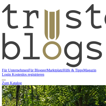
Für Unternehmen
Für Blogger
Marktplatz
Hilfe & Tipps
Magazin
Login
Kostenlos registrieren
Zum Katalog